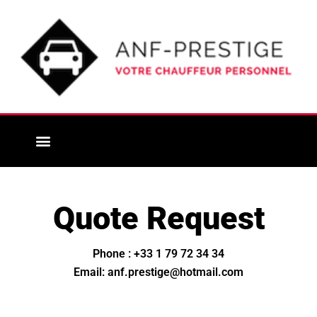
Aller
au
contenu
A PROPOS DE NOUS
NOS VÉHICULES ET SERVICES
LE SERVICE SIÈGE BÉBÉ
CONTACTEZ NOUS
Quote Request
Phone : +33 1 79 72 34 34
Email: anf.prestige@hotmail.com