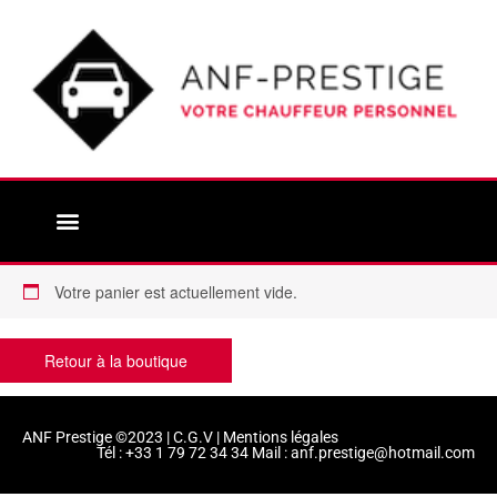
Aller
au
contenu
A PROPOS DE NOUS
NOS VÉHICULES ET SERVICES
LE SERVICE SIÈGE BÉBÉ
CONTACTEZ NOUS
Votre panier est actuellement vide.
Retour à la boutique
ANF Prestige ©2023 |
C.G.V
|
Mentions légales
Tél : +33 1 79 72 34 34 Mail : anf.prestige@hotmail.com